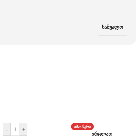
საშუალო
ᲐᲛᲝᲘᲬᲣᲠᲐ
-
+
ვრცლად