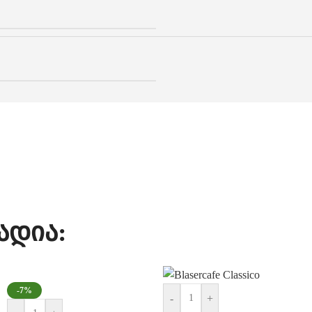
ადია:
-7%
-
+