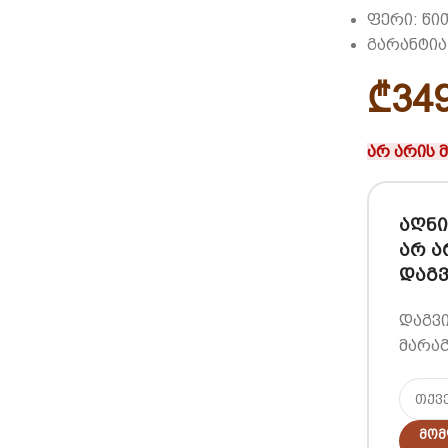
ფერი: წ
გარანტია
₾
34
არ არის 
აღნი
არ ა
დაგვ
დაგვ
მარაგ
Მომ