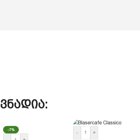
ვნადია:
-7%
-
+
-
+