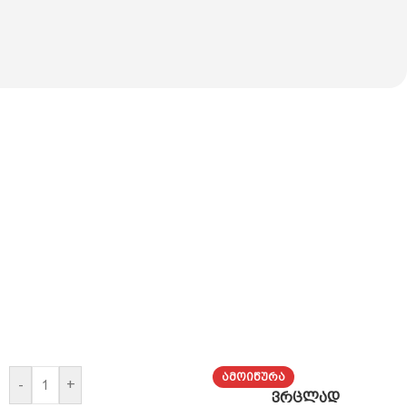
ᲐᲛᲝᲘᲬᲣᲠᲐ
-
+
ვრცლად