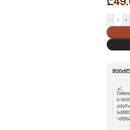
₾
49.
-
+
შეიძლ