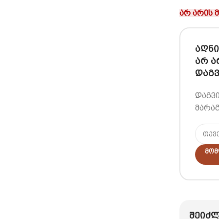
არ არის 
აღნი
არ ა
დაგვ
დაგვ
მარაგ
Მომ
შეიძლ