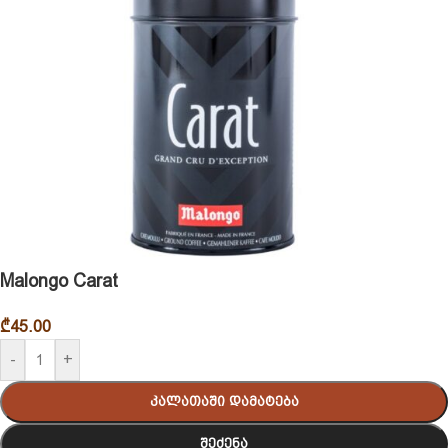
Malongo Carat
₾
45.00
-
+
Კალათაში Დამატება
Შეძენა