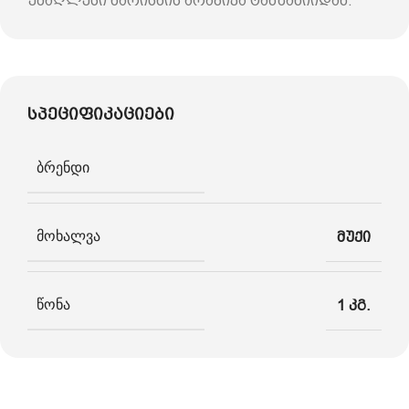
უმაღლესი ხარისხის არაბიკა ტანზანიიდან.
სპეციფიკაციები
ბრენდი
მოხალვა
მუქი
წონა
1 კგ.