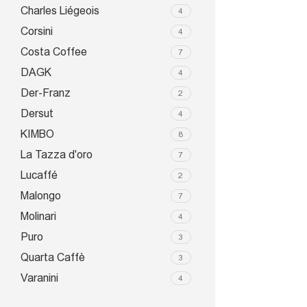
Charles Liégeois
4
Corsini
4
Costa Coffee
7
DAGK
4
Der-Franz
2
Dersut
4
KIMBO
8
La Tazza d'oro
7
Lucaffé
2
Malongo
7
Molinari
4
Puro
3
Quarta Caffè
3
Varanini
4