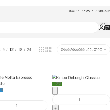
Მაღაზია
Ბლოგი
Კონტაქ
9
12
18
24
-12%
ლი
-
+