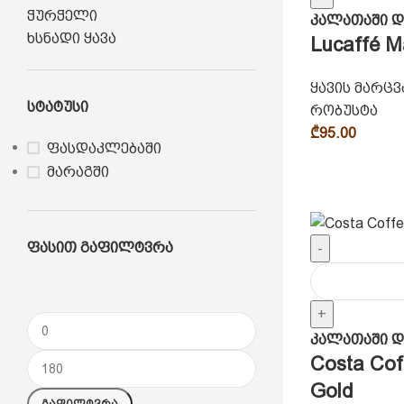
ჭურჭელი
კალათაში დ
ხსნადი ყავა
Lucaffé 
ყავის მარც
Სტატუსი
რობუსტა
₾
95.00
ფასდაკლებაში
მარაგში
Ფასით Გაფილტვრა
-
+
კალათაში დ
Costa Cof
Gold
Გაფილტვრა