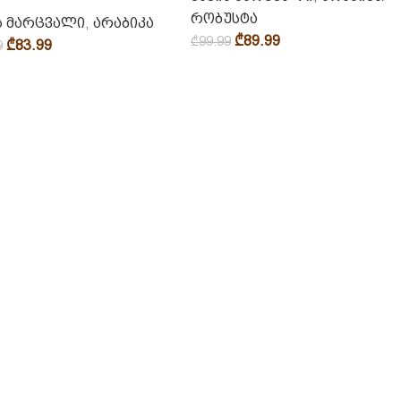
რობუსტა
ს მარცვალი
,
არაბიკა
₾
89.99
₾
99.99
₾
83.99
9