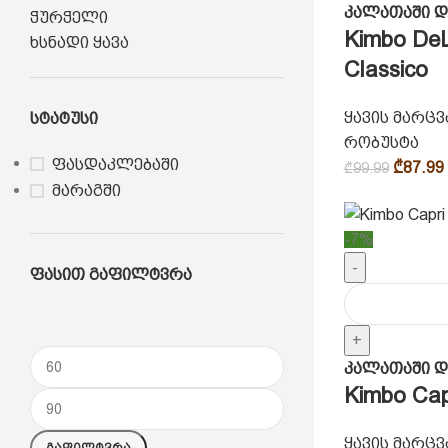
კალათაში დ
ჭურჭელი
Kimbo DeL
ხსნადი ყავა
Classico
ყავის მარც
Სტატუსი
რობუსტა
ფასდაკლებაში
₾
87.99
₾
99.99
მარაგში
-7%
-
Ფასით Გაფილტვრა
+
კალათაში დ
Kimbo Cap
ყავის მარც
Გაფილტვრა