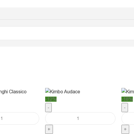
-12%
-18%
-
-
+
+