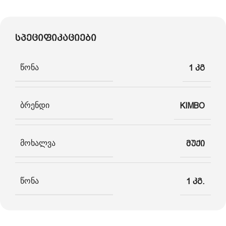
სპეციფიკაციები
წონა
1 კგ
ბრენდი
KIMBO
მოხალვა
მუქი
წონა
1 კგ.