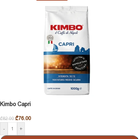
Kimbo Capri
₾
76.00
₾
82.00
-
+